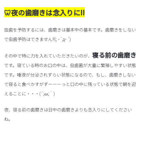
🦷夜の歯磨きは念入りに!!
虫歯を予防するには、歯磨きは基本中の基本です。歯磨きをしない
で虫歯予防はできません!!(; ･`д･´)
寝る前の歯磨き
その中で特に力を入れていただきたいのが、
です。寝ている時のお口の中は、虫歯菌が大量に繁殖しやすい状態
です。唾液が分泌されずらい状態になるので、もし、歯磨きしない
で寝ると食べかすがずーーーっと口の中に残っている状態で朝を迎
えることに・・・(´;ω;｀)
夜、寝る前の歯磨きは日中の歯磨きよりも念入りにしてください
ね。